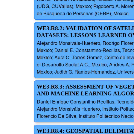
(UDG, CUValles), Mexico; Rigoberto A. Moren
de Búsqueda de Personas (CEBP), Mexico
WE3.R8.2: VALIDATION OF SATE
DATASETS: LESSONS LEARNED O
Alejandro Monsivais-Huertero, Rodrigo Floren
Mexico; Daniel E. Constantino-Recillas, Tecno
Mexico; Aura C. Torres-Gomez, Centro de Inve
el Desarrollo Social A.C., Mexico; Andres A. 
Mexico; Judith G. Ramos-Hernandez, Univer
WE3.R8.3: ASSESSMENT OF VE
AND MACHINE LEARNING ALGOR
Daniel Enrique Constantino Recillas, Tecnol
Alejandro Monsiváis Huertero, Instituto Poli
Florencio Da Silva, Instituto Politecnico Naci
WE3.R8.4: GEOSPATIAL DELIMIT