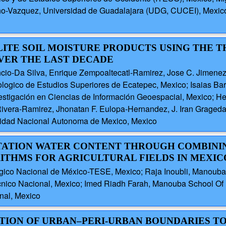
o-Vazquez, Universidad de Guadalajara (UDG, CUCEI), Mexico; 
LLITE SOIL MOISTURE PRODUCTS USING THE 
VER THE LAST DECADE
cio-Da Silva, Enrique Zempoaltecatl-Ramirez, Jose C. Jimenez-E
logico de Estudios Superiores de Ecatepec, Mexico; Isaias Barr
stigación en Ciencias de Información Geoespacial, Mexico; Hect
Rivera-Ramirez, Jhonatan F. Eulopa-Hernandez, J. Iran Grageda-A
sidad Nacional Autonoma de Mexico, Mexico
GETATION WATER CONTENT THROUGH COMBIN
ITHMS FOR AGRICULTURAL FIELDS IN MEXIC
ógico Nacional de México-TESE, Mexico; Raja Inoubli, Manouba
tecnico Nacional, Mexico; Imed Riadh Farah, Manouba School Of
onal, Mexico
ATION OF URBAN–PERI-URBAN BOUNDARIES T