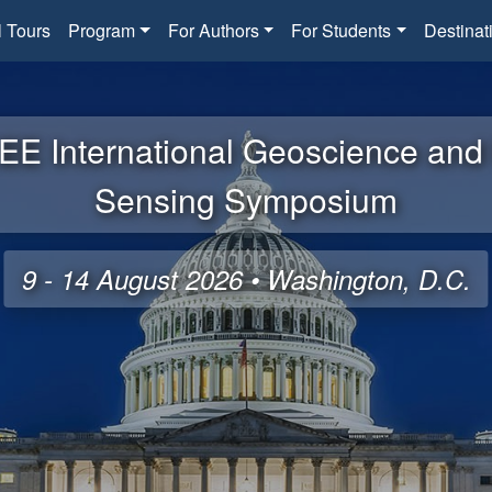
l Tours
Program
For Authors
For Students
Destinat
EE International Geoscience an
Sensing Symposium
9 - 14 August 2026 • Washington, D.C.