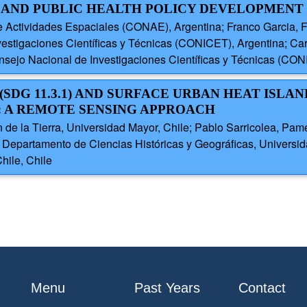
 AND PUBLIC HEALTH POLICY DEVELOPMENT
 de Actividades Espaciales (CONAE), Argentina; Franco Garcia,
vestigaciones Científicas y Técnicas (CONICET), Argentina; Ca
ejo Nacional de Investigaciones Científicas y Técnicas (CON
(SDG 11.3.1) AND SURFACE URBAN HEAT ISLAN
E: A REMOTE SENSING APPROACH
de la Tierra, Universidad Mayor, Chile; Pablo Sarricolea, Pam
, Departamento de Ciencias Históricas y Geográficas, Universi
hile, Chile
Menu
Past Years
Contact