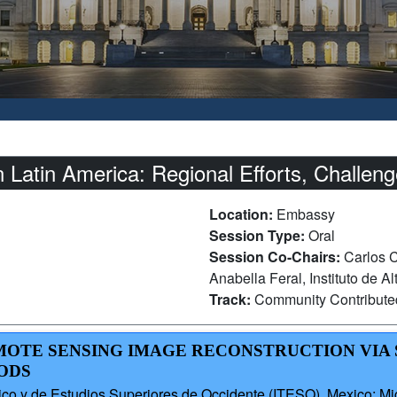
Latin America: Regional Efforts, Challeng
Location:
Embassy
Session Type:
Oral
Session Co-Chairs:
Carlos 
Anabella Feral, Instituto de A
Track:
Community Contribut
EMOTE SENSING IMAGE RECONSTRUCTION VIA
ODS
lógico y de Estudios Superiores de Occidente (ITESO), Mexico; M